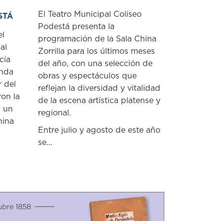
El Teatro Municipal Coliseo
STÁ
Podestá presenta la
el
programación de la Sala China
al
Zorrilla para los últimos meses
cía
del año, con una selección de
unda
obras y espectáculos que
r del
reflejan la diversidad y vitalidad
ron la
de la escena artística platense y
n un
regional.
hina
Entre julio y agosto de este año
se...