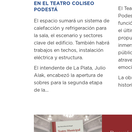
EN EL TEATRO COLISEO
El Tea
PODESTÁ
Podes
El espacio sumará un sistema de
funci
calefacción y refrigeración para
el últ
la sala, el escenario y sectores
propu
clave del edificio. También habrá
inmer
trabajos en techos, instalación
públi
eléctrica y estructura.
atrave
emoció
El intendente de La Plata, Julio
Alak, encabezó la apertura de
La ob
sobres para la segunda etapa
histori
de la...