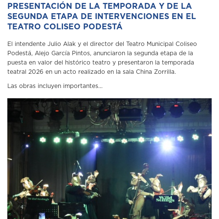
PRESENTACIÓN DE LA TEMPORADA Y DE LA
SEGUNDA ETAPA DE INTERVENCIONES EN EL
TEATRO COLISEO PODESTÁ
El intendente Julio Alak y el director del Teatro Municipal Coliseo
Podestá, Alejo García Pintos, anunciaron la segunda etapa de la
puesta en valor del histórico teatro y presentaron la temporada
teatral 2026 en un acto realizado en la sala China Zorrilla.
Las obras incluyen importantes...