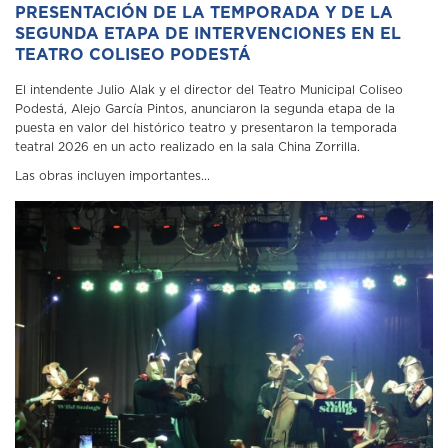
PRESENTACIÓN DE LA TEMPORADA Y DE LA
SEGUNDA ETAPA DE INTERVENCIONES EN EL
TEATRO COLISEO PODESTÁ
El intendente Julio Alak y el director del Teatro Municipal Coliseo
Podestá, Alejo García Pintos, anunciaron la segunda etapa de la
puesta en valor del histórico teatro y presentaron la temporada
teatral 2026 en un acto realizado en la sala China Zorrilla.
Las obras incluyen importantes...