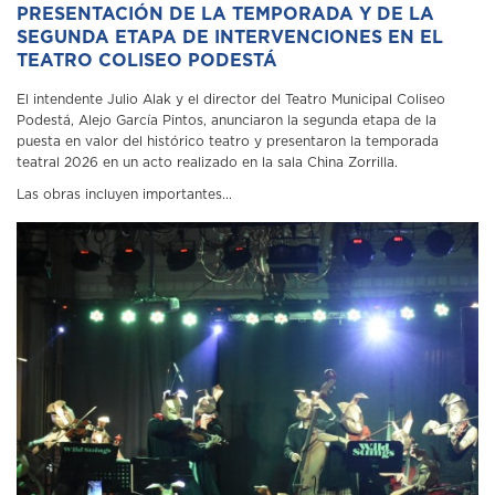
PRESENTACIÓN DE LA TEMPORADA Y DE LA
SEGUNDA ETAPA DE INTERVENCIONES EN EL
TEATRO COLISEO PODESTÁ
El intendente Julio Alak y el director del Teatro Municipal Coliseo
Podestá, Alejo García Pintos, anunciaron la segunda etapa de la
puesta en valor del histórico teatro y presentaron la temporada
teatral 2026 en un acto realizado en la sala China Zorrilla.
Las obras incluyen importantes...