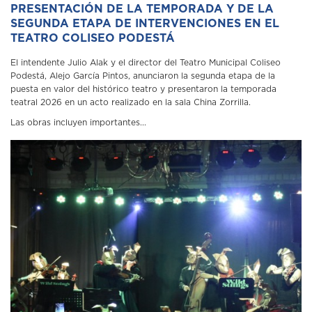
PRESENTACIÓN DE LA TEMPORADA Y DE LA
SEGUNDA ETAPA DE INTERVENCIONES EN EL
TEATRO COLISEO PODESTÁ
El intendente Julio Alak y el director del Teatro Municipal Coliseo
Podestá, Alejo García Pintos, anunciaron la segunda etapa de la
puesta en valor del histórico teatro y presentaron la temporada
teatral 2026 en un acto realizado en la sala China Zorrilla.
Las obras incluyen importantes...