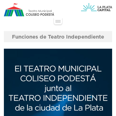
Pasar
al
contenido
principal
Toggle navigation
Funciones de Teatro Independiente