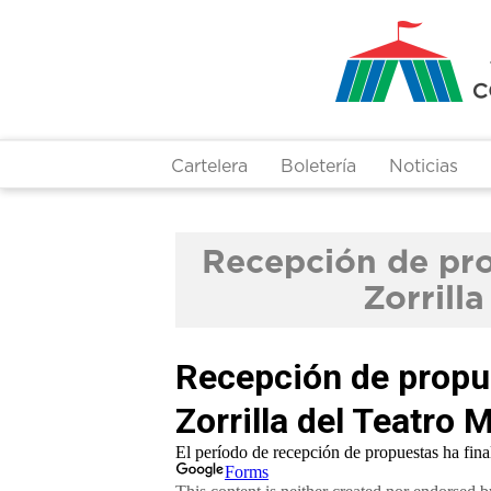
Pasar
al
contenido
principal
Cartelera
Boletería
Noticias
Recepción de pro
Zorrill